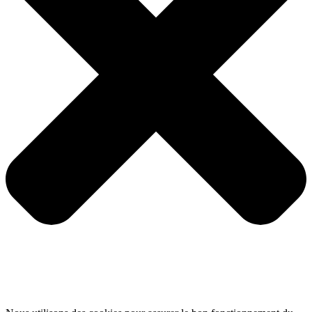
Nous utilisons des cookies pour assurer le bon fonctionnement du
site, mesurer l’audience et proposer des contenus et publicités
personnalisés.
Vous pouvez accepter, refuser ou personnaliser votre choix à tout
moment. Le refus n’affecte pas l’accès au site.