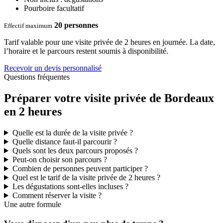
l’horaire et le parcours restent soumis à disponibilité.
Recevoir un devis personnalisé
Questions fréquentes
Préparer votre visite privée de Bordeaux
en 2 heures
Quelle est la durée de la visite privée ?
Quelle distance faut-il parcourir ?
Quels sont les deux parcours proposés ?
Peut-on choisir son parcours ?
Combien de personnes peuvent participer ?
Quel est le tarif de la visite privée de 2 heures ?
Les dégustations sont-elles incluses ?
Comment réserver la visite ?
Une autre formule
Vous disposez d'un peu plus de temps ?
Découvrez également notre
visite privée Bordeaux, les grands
monuments
, idéale si vous disposez d'environ 3 heures pour
approfondir votre découverte du centre historique avec un guide
professionnel. Tarif 3 h 00 : 270 € HT soit 324 euros TTC