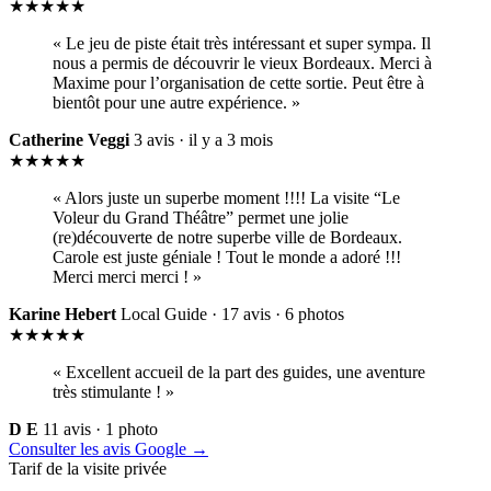
Catherine Veggi
3 avis · il y a 3 mois
★★★★★
« Alors juste un superbe moment !!!! La visite “Le
Voleur du Grand Théâtre” permet une jolie
(re)découverte de notre superbe ville de Bordeaux.
Carole est juste géniale ! Tout le monde a adoré !!!
Merci merci merci ! »
Karine Hebert
Local Guide · 17 avis · 6 photos
★★★★★
« Excellent accueil de la part des guides, une aventure
très stimulante ! »
D E
11 avis · 1 photo
Consulter les avis Google →
Tarif de la visite privée
Un forfait unique pour votre groupe
Le prix correspond à la privatisation d’un guide pendant deux
heures, pour un groupe de 20 personnes maximum.