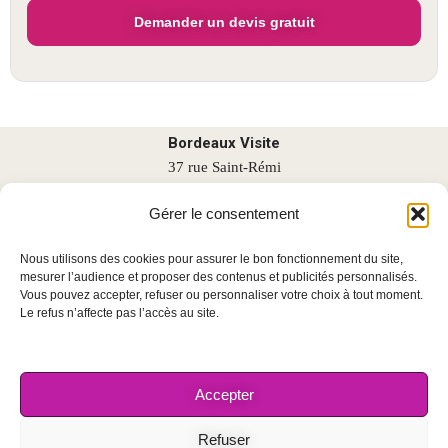
Bordeaux Visite
37 rue Saint-Rémi
33000 BORDEAUX
Gérer le consentement
contact@bordeauxvisite.com
06 67 52 26 31
Nous utilisons des cookies pour assurer le bon fonctionnement du site,
Lundi-Samedi : 09-19h
mesurer l’audience et proposer des contenus et publicités personnalisés.
Recrutement
Vous pouvez accepter, refuser ou personnaliser votre choix à tout moment.
Le refus n’affecte pas l’accès au site.
Partenariat
Presse-médias
Notre équipe
Accepter
Mentions légales
Paiement sécurisé
Refuser
Nos CGV