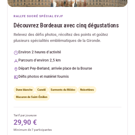
RALLYE SUCRÉ SPÉCIAL EVJF
Découvrez Bordeaux avec cinq dégustations
Relevez des défis photos, récoltez des points et goûtez
plusieurs spécialités emblématiques de la Gironde.
Environ 2 heures d’activité
Parcours d’environ 2,5 km
Départ Pey-Berland, arrivée place de la Bourse
Défis photos et matériel fournis
Dune blanche
Canelé
Sarments du Médoc
Noisettines
Macaron de Saint-Émilion
Tarif par joueuse
29,90 €
Minimum de 7 participantes