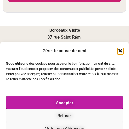
Bordeaux Visite
37 rue Saint-Rémi
33000 BORDEAUX
Gérer le consentement
contact@bordeauxvisite.com
06 67 52 26 31
Nous utilisons des cookies pour assurer le bon fonctionnement du site,
Lundi-Samedi : 09-19h
mesurer l’audience et proposer des contenus et publicités personnalisés.
Recrutement
Vous pouvez accepter, refuser ou personnaliser votre choix à tout moment.
Le refus n’affecte pas l’accès au site.
Partenariat
Presse-médias
Notre équipe
Accepter
Mentions légales
Paiement sécurisé
Refuser
Nos CGV
Voir les préférences